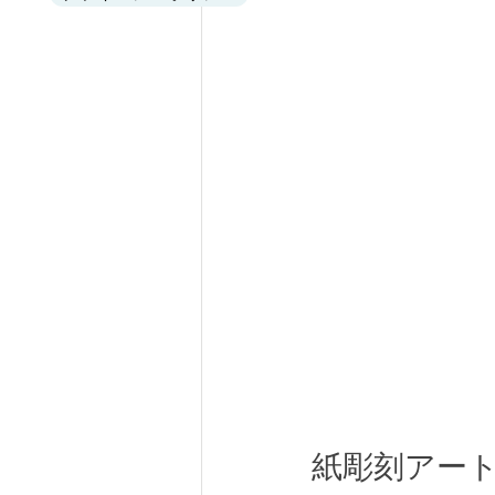
紙彫刻アー