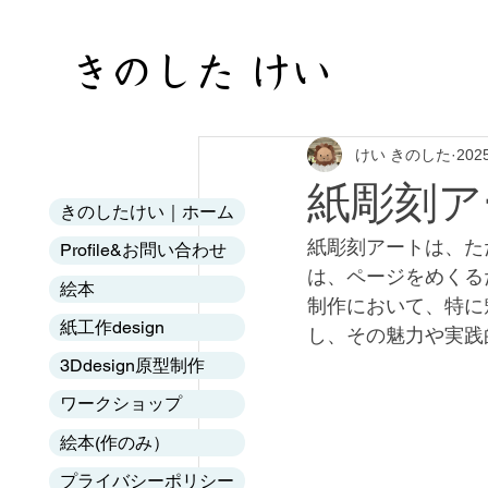
​きのした けい
All Posts
けい きのした
202
紙彫刻ア
きのしたけい｜ホーム
紙彫刻アートは、た
Profile&お問い合わせ
は、ページをめくる
絵本
制作において、特に
紙工作design
し、その魅力や実践
3Ddesign原型制作
ワークショップ
絵本(作のみ）
プライバシーポリシー